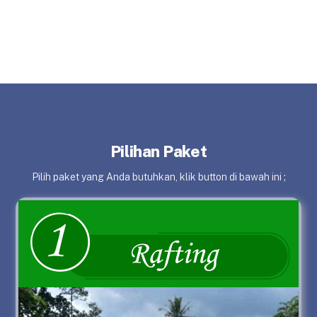
Pilihan Paket
Pilih paket yang Anda butuhkan, klik button di bawah ini ;