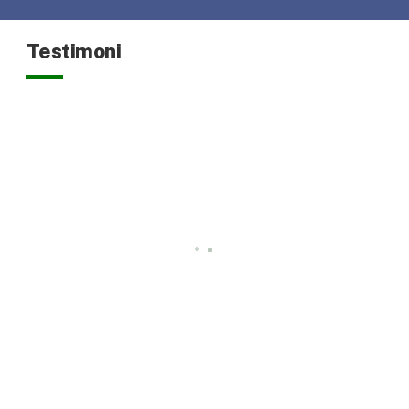
Testimoni
Alhamdullillah acara gathering perusahaan saya ber
adventure
Edo
Jakarta