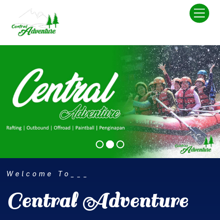
Skip
Men
to
content
Welcome To___
Central Adventure