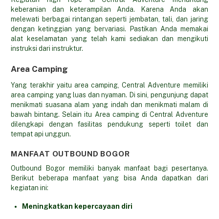
keberanian dan keterampilan Anda. Karena Anda akan
melewati berbagai rintangan seperti jembatan, tali, dan jaring
dengan ketinggian yang bervariasi. Pastikan Anda memakai
alat keselamatan yang telah kami sediakan dan mengikuti
instruksi dari instruktur.
Area Camping
Yang terakhir yaitu area camping, Central Adventure memiliki
area camping yang luas dan nyaman. Di sini, pengunjung dapat
menikmati suasana alam yang indah dan menikmati malam di
bawah bintang. Selain itu Area camping di Central Adventure
dilengkapi dengan fasilitas pendukung seperti toilet dan
tempat api unggun.
MANFAAT OUTBOUND BOGOR
Outbound Bogor memiliki banyak manfaat bagi pesertanya.
Berikut beberapa manfaat yang bisa Anda dapatkan dari
kegiatan ini:
Meningkatkan kepercayaan diri