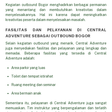
Kegiatan outbound Bogor menghadirkan berbagai permainan
yang menantang dan membutuhkan kreativitas dalam
menyelesaikannya. Hal ini karena dapat meningkatkan
kreativitas peserta dalam menyelesaikan masalah.
FASILITAS DAN PELAYANAN DI CENTRAL
ADVENTURE SEBAGAI OUTBOUND BOGOR
Selain kegiatan outbound yang menarik, Central Adventure
juga menyediakan fasilitas dan pelayanan yang lengkap dan
memadai. Beberapa fasilitas yang tersedia di Central
Adventure adalah:
Area parkir yang luas
Toilet dan tempat istirahat
Ruang meeting dan seminar
Area bermain anak
Sementara itu, pelayanan di Central Adventure juga sangat
memuaskan. Tim instruktur yang berpengalaman dan terlatih