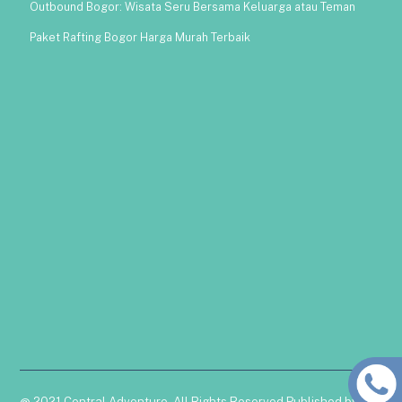
Outbound Bogor: Wisata Seru Bersama Keluarga atau Teman
Paket Rafting Bogor Harga Murah Terbaik
@ 2021 Central Adventure. All Rights Reserved.Published by