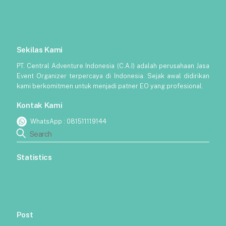
Sekilas Kami
PT. Central Adventure Indonesia (C.A.I) adalah perusahaan Jasa
Event Organizer terpercaya di Indonesia. Sejak awal didirikan
kami berkomitmen untuk menjadi patner EO yang profesional.
Kontak Kami
WhatsApp :
081511119144
Statistics
Post