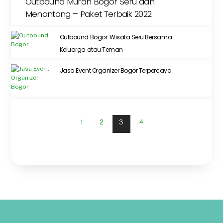
Outbound Murah Bogor Seru dan
Menantang – Paket Terbaik 2022
Outbound Bogor: Wisata Seru Bersama
Keluarga atau Teman
Jasa Event Organizer Bogor Terpercaya
1
2
3
4