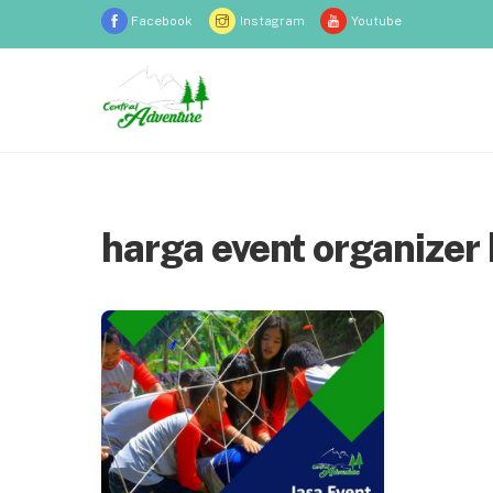
Skip
Facebook
Instagram
Youtube
to
content
harga event organizer