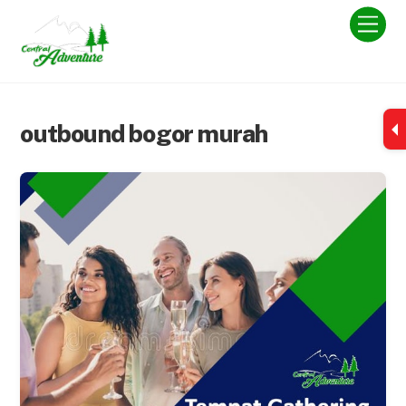
Skip
Men
to
content
outbound bogor murah