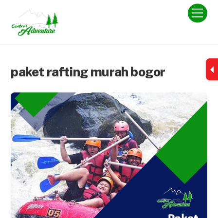
Skip
Men
to
content
paket rafting murah bogor