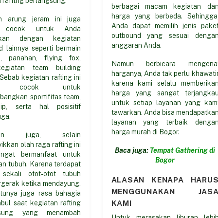
berbagai macam kegiatan da
harga yang berbeda. Sehingga
n arung jeram ini juga
Anda dapat memilih jenis pake
t cocok untuk Anda
outbound yang sesuai denga
gkan dengan kegiatan
anggaran Anda.
d lainnya seperti bermain
ll, panahan, flying fox,
Namun berbicara mengena
kegiatan team building
harganya, Anda tak perlu khawati
 Sebab kegiatan rafting ini
karena kami selalu memberika
at cocok untuk
harga yang sangat terjangka
angkan sportifitas team,
untuk setiap layanan yang kam
hip, serta hal posisitif
tawarkan. Anda bisa mendapatka
uga.
layanan yang terbaik denga
harga murah di Bogor.
ian juga, selain
kkan olah raga rafting ini
Baca juga:
Tempat Gathering di
angat bermanfaat untuk
Bogor
an tubuh. Karena terdapat
sekali otot-otot tubuh
ALASAN KENAPA HARU
rgerak ketika mendayung.
MENGGUNAKAN JAS
tunya juga rasa bahagia
KAMI
bul saat kegiatan rafting
gsung yang menambah
Untuk merasakan liburan lebi