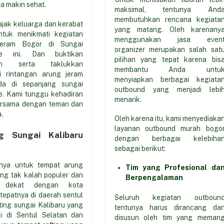
ta makin sehat.
maksimal, tentunya And
membutuhkan rencana kegiata
ajak keluarga dan kerabat
yang matang. Oleh karenany
tuk menikmati kegiatan
menggunakan jasa even
jeram Bogor di Sungai
organizer merupakan salah sat
ne ini. Dan buktikan
pilihan yang tepat karena bis
uan serta taklukkan
membantu Anda untu
i rintangan arung jeram
menyiapkan berbagai kegiata
da di sepanjang sungai
outbound yang menjadi lebi
e. Kami tunggu kehadiran
menarik.
rsama dengan teman dan
.
Oleh karena itu, kami menyediaka
layanan outbound murah bogo
ng Sungai Kalibaru
dengan berbagai kelebiha
sebagai berikut:
tnya untuk tempat arung
Tim yang Profesional da
ang tak kalah populer dan
Berpengalaman
t dekat dengan kota
 tepatnya di daerah sentul
Seluruh kegiatan outboun
fting sungai Kalibaru yang
tentunya harus dirancang da
si di Sentul Selatan dan
disusun oleh tim yang meman