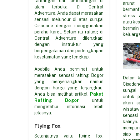
tantangan dan petualangan di
arung 
alam terbuka. Di Central
berman
Adventure, Anda dapat merasakan
stress 
sensasi meluncur di atas sungai
atau kes
Cisadane dengan menggunakan
bermai
perahu karet. Selain itu rafting di
keluarga
Central Adventure dilengkapi
dengan instruktur yang
berpengalaman dan perlengkapan
keselamatan yang lengkap.
Apabila Anda berminat untuk
merasakan sensasi rafting Bogor
Dalam k
yang menyenangkan namun
Cisada
dengan harga yang terjangkau,
sungai
Anda bisa melihat artikel
Paket
untuk p
Rafting Bogor
untuk
akan s
mengetahui informasi lebih
wisataw
jelasnya.
sensas
kalinya
Flying Fox
mempuny
siap m
Selanjutnya yaitu flying fox,
kegiatan