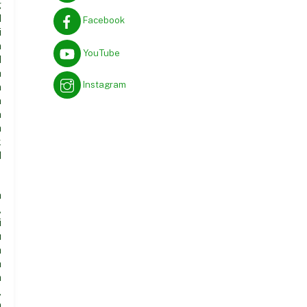
g
d
Facebook
i
n
YouTube
d
h
Instagram
n
n
n
a
k
d
a
,
i
u
a
h
m
,
n