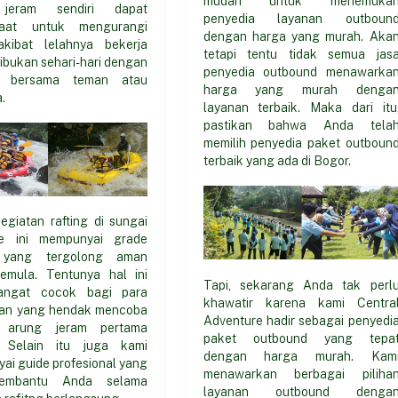
jeram sendiri dapat
penyedia layanan outboun
faat untuk mengurangi
dengan harga yang murah. Aka
akibat lelahnya bekerja
tetapi tentu tidak semua jas
ibukan sehari-hari dengan
penyedia outbound menawarka
n bersama teman atau
harga yang murah denga
.
layanan terbaik. Maka dari itu
pastikan bahwa Anda tela
memilih penyedia paket outboun
terbaik yang ada di Bogor.
egiatan rafting di sungai
ne ini mempunyai grade
 yang tergolong aman
emula. Tentunya hal ini
Tapi, sekarang Anda tak perl
angat cocok bagi para
khawatir karena kami Centra
an yang hendak mencoba
Adventure hadir sebagai penyedi
i arung jeram pertama
paket outbound yang tepa
. Selain itu juga kami
dengan harga murah. Kam
ai guide profesional yang
menawarkan berbagai piliha
embantu Anda selama
layanan outbound denga
 rafitng berlangsung.