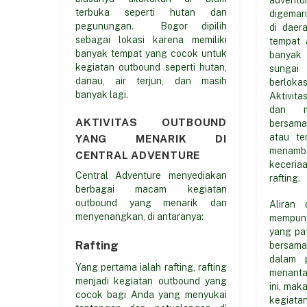
terbuka seperti hutan dan
digemar
pegunungan. Bogor dipilih
di daer
sebagai lokasi karena memiliki
tempat 
banyak tempat yang cocok untuk
banyak 
kegiatan outbound seperti hutan,
sungai
danau, air terjun, dan masih
berlokas
banyak lagi.
Aktivita
dan m
AKTIVITAS OUTBOUND
bersam
atau te
YANG MENARIK DI
menamb
CENTRAL ADVENTURE
keceri
Central Adventure menyediakan
rafting.
berbagai macam kegiatan
outbound yang menarik dan
Aliran 
menyenangkan, di antaranya:
mempuny
yang pa
Rafting
bersam
dalam p
Yang pertama ialah rafting, rafting
menanta
menjadi kegiatan outbound yang
ini, ma
cocok bagi Anda yang menyukai
kegiata