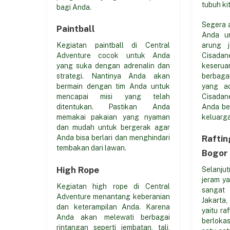
tubuh ki
bagi Anda.
Segera 
Paintball
Anda un
arung 
Kegiatan paintball di Central
Cisada
Adventure cocok untuk Anda
keser
yang suka dengan adrenalin dan
berbaga
strategi. Nantinya Anda akan
yang a
bermain dengan tim Anda untuk
Cisadan
mencapai misi yang telah
Anda be
ditentukan. Pastikan Anda
keluarga
memakai pakaian yang nyaman
dan mudah untuk bergerak agar
Rafti
Anda bisa berlari dan menghindari
tembakan dari lawan.
Bogor
High Rope
Selanju
jeram y
Kegiatan high rope di Central
sanga
Adventure menantang keberanian
Jakarta,
dan keterampilan Anda. Karena
yaitu ra
Anda akan melewati berbagai
berloka
rintangan seperti jembatan, tali,