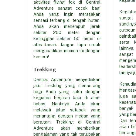
aktivitas flying fox di Central
Adventure sangat cocok bagi
Kegiata
Anda yang ingin merasakan
sanga
sensasi terbang di tengah hutan.
sandin
Anda akan menempuh jarak
outboun
sekitar 250 meter dengan
paintba
ketinggian sekitar 50 meter di
serta 
atas tanah. Jangan lupa untuk
lainnya.
mengabadikan momen ini dengan
sang
kamera!
mengemb
leaders
Trekking
lannya j
Central Adventure menyediakan
Kemud
jalur trekking yang menantang
mengasyi
bagi Anda yang suka dengan
juga s
kegiatan berjalan kaki di alam
kesehat
bebas. Nantinya Anda akan
banyak 
melewati jalan setapak yang
yang be
menantang dengan medan yang
Dan ten
beragam. Trekking di Central
akan tim
Adventure akan memberikan
berlan
pengalaman yang tak terlupakan