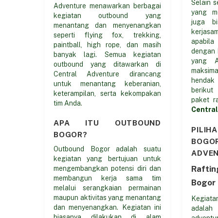
Selain 
Adventure menawarkan berbagai
yang me
kegiatan outbound yang
juga b
menantang dan menyenangkan
kerjas
seperti flying fox, trekking,
apabil
paintball, high rope, dan masih
dengan 
banyak lagi. Semua kegiatan
yang A
outbound yang ditawarkan di
maksim
Central Adventure dirancang
hendak 
untuk menantang keberanian,
beriku
keterampilan, serta kekompakan
paket r
tim Anda.
Central
APA ITU OUTBOUND
PILIH
BOGOR?
BOG
Outbound Bogor adalah suatu
ADVE
kegiatan yang bertujuan untuk
Rafti
mengembangkan potensi diri dan
membangun kerja sama tim
Bogor
melalui serangkaian permainan
maupun aktivitas yang menantang
Kegiata
dan menyenangkan. Kegiatan ini
adala
biasanya dilakukan di alam
advent