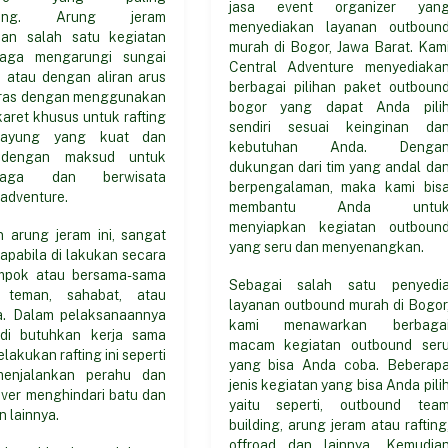
jasa event organizer yan
tang. Arung jeram
menyediakan layanan outboun
an salah satu kegiatan
murah di Bogor, Jawa Barat. Kam
raga mengarungi sungai
Central Adventure menyediaka
m atau dengan aliran arus
berbagai pilihan paket outboun
ras dengan menggunakan
bogor yang dapat Anda pili
aret khusus untuk rafting
sendiri sesuai keinginan da
dayung yang kuat dan
kebutuhan Anda. Denga
 dengan maksud untuk
dukungan dari tim yang andal da
hraga dan berwisata
berpengalaman, maka kami bis
adventure.
membantu Anda untu
menyiapkan kegiatan outboun
n arung jeram ini, sangat
yang seru dan menyenangkan.
 apabila di lakukan secara
mpok atau bersama-sama
Sebagai salah satu penyedi
 teman, sahabat, atau
layanan outbound murah di Bogor
a. Dalam pelaksanaannya
kami menawarkan berbaga
, di butuhkan kerja sama
macam kegiatan outbound ser
lakukan rafting ini seperti
yang bisa Anda coba. Beberap
menjalankan perahu dan
jenis kegiatan yang bisa Anda pili
ver menghindari batu dan
yaitu seperti, outbound tea
n lainnya.
building, arung jeram atau rafting
offroad dan lainnya. Kemudia