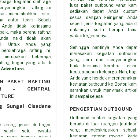
sebagai kegiatan olahraga
juga paket outbound yang kam
nyenangkan, rafting ini
sediakan dapat Anda custo
isa menumbuhkan sifat
sesuai dengan keinginan And
ama antar team. Sebab
seperti jenis kegiatan yang ada d
a Anda tidak kerjasama
dalamnya serta berapa lam
baik, maka perahu rafting
waktu kegiatannya.
nda naiki tidak akan
al. Untuk Anda yang
Sehingga nantinya Anda dapa
berolahraga rafting ini,
merasakan kegiatan outboun
t merupakan beberapa
yang seru dan menyenangka
afting bogor yang ada di
baik bersama kerabat, tema
 Adventure.
kerja, ataupun keluarga. Nah, bag
Anda yang hendak merencanaka
AN PAKET RAFTING
kegiatan outbound ke Bogor, kam
OR – CENTRAL
sarankan untuk menyimak artike
NTURE
ini sampai selesai.
ng Sungai Cisadane
PENGERTIAN OUTBOUND
Outbound adalah kegiatan yan
berada di luar ruangan (outdoor
n arung jeram di bogor
yang mendeskripsikan sebua
h salah satu wisata
kegiatan gotong royong, kerj
ure yang banyak sekali