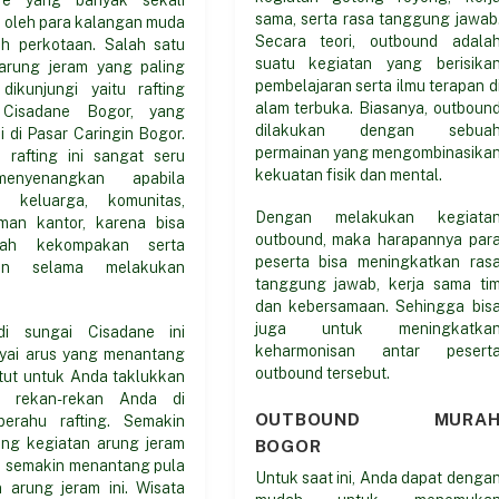
sama, serta rasa tanggung jawab
i oleh para kalangan muda
Secara teori, outbound adala
ah perkotaan. Salah satu
suatu kegiatan yang berisika
arung jeram yang paling
pembelajaran serta ilmu terapan d
dikunjungi yaitu rafting
alam terbuka. Biasanya, outboun
 Cisadane Bogor, yang
dilakukan dengan sebua
i di Pasar Caringin Bogor.
permainan yang mengombinasika
s rafting ini sangat seru
kekuatan fisik dan mental.
enyenangkan apabila
a keluarga, komunitas,
Dengan melakukan kegiata
man kantor, karena bisa
outbound, maka harapannya par
ah kekompakan serta
peserta bisa meningkatkan ras
aan selama melakukan
tanggung jawab, kerja sama ti
dan kebersamaan. Sehingga bis
juga untuk meningkatka
di sungai Cisadane ini
keharmonisan antar pesert
ai arus yang menantang
outbound tersebut.
tut untuk Anda taklukkan
a rekan-rekan Anda di
OUTBOUND MURA
erahu rafting. Semakin
ng kegiatan arung jeram
BOGOR
ka semakin menantang pula
Untuk saat ini, Anda dapat denga
n arung jeram ini. Wisata
mudah untuk menemuka