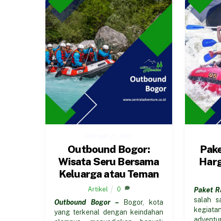
FEBRUARI 25, 2023
Outbound Bogor:
Pake
Wisata Seru Bersama
Harg
Keluarga atau Teman
Artikel
0
Paket R
salah s
Outbound Bogor –
Bogor, kota
kegia
yang terkenal dengan keindahan
adven
alamnya, menyediakan banyak