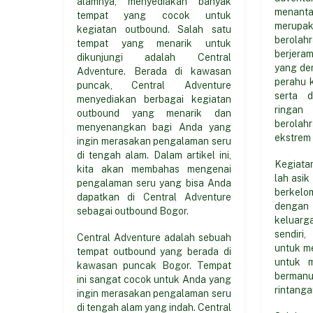
menan
tempat yang cocok untuk
merupak
kegiatan outbound. Salah satu
berolah
tempat yang menarik untuk
berjera
dikunjungi adalah Central
yang de
Adventure. Berada di kawasan
perahu k
puncak, Central Adventure
serta 
menyediakan berbagai kegiatan
ringan
outbound yang menarik dan
berola
menyenangkan bagi Anda yang
ekstrem 
ingin merasakan pengalaman seru
di tengah alam. Dalam artikel ini,
Kegiata
kita akan membahas mengenai
lah asik
pengalaman seru yang bisa Anda
berkelo
dapatkan di Central Adventure
dengan
sebagai outbound Bogor.
keluarg
sendiri
Central Adventure adalah sebuah
untuk me
tempat outbound yang berada di
untuk 
kawasan puncak Bogor. Tempat
bermanu
ini sangat cocok untuk Anda yang
rintanga
ingin merasakan pengalaman seru
di tengah alam yang indah. Central