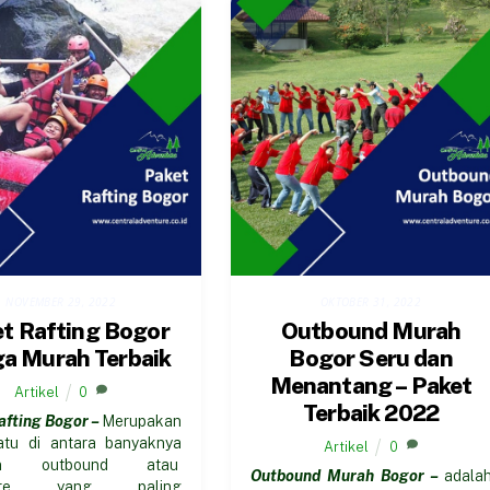
NOVEMBER 29, 2022
OKTOBER 31, 2022
t Rafting Bogor
Outbound Murah
a Murah Terbaik
Bogor Seru dan
Menantang – Paket
Artikel
0
Terbaik 2022
afting Bogor –
Merupakan
atu di antara banyaknya
Artikel
0
tan outbound atau
Outbound Murah Bogor –
adala
ture yang paling