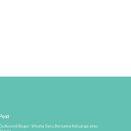
Post
Outbound Bogor: Wisata Seru Bersama Keluarga atau
Teman