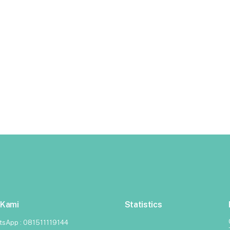
 Kami
Statistics
tsApp :
081511119144